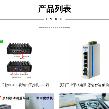
产品列表
PRODUCT
----------------
 倍控N5105软路由工控机——四
厦门工业平板电脑 恩创智达 触
三网通LTE与IoT多元化应用解析
电脑厂家