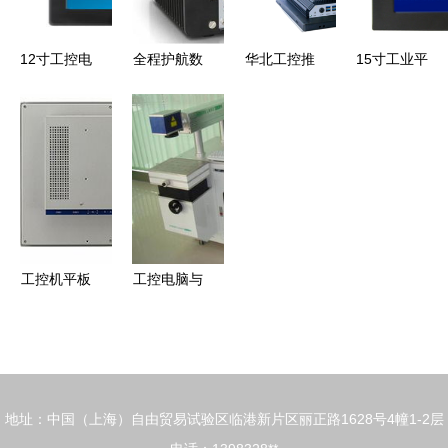
的工业利器
12寸工控电
全程护航数
华北工控推
15寸工业平
脑一体机与
字医疗 华
出基于Intel
板电脑 宽
工业平板电
北工控专用
Elkhart
压全触摸一
脑的全面解
计算机如何
Lake
体化电脑的
析 生产厂
全面激活全
J6412处理
价格、厂家
家与价格参
自动尿沉渣
器工业平板
与选型指南
考
检测仪创新
电脑，引领
力
工控新标杆
工控机平板
工控电脑与
电脑在不同
激光打标设
行业中的应
备在制造业
用及选购要
中的应用与
点
参数详解
地址：中国（上海）自由贸易试验区临港新片区丽正路1628号4幢1-2层