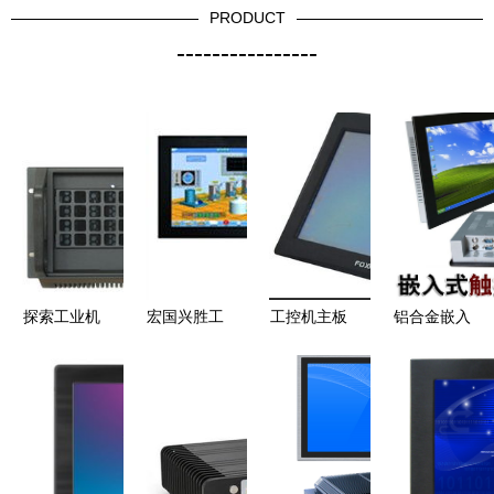
PRODUCT
----------------
探索工业机
宏国兴胜工
工控机主板
铝合金嵌入
柜市场 华
控设备评测
与CPU 打
式12寸五线
北工控报价
性能、报价
造稳定高效
触摸屏I3双
与研华代理
及用户体验
的工业计算
网口防震工
商选择指南
全方位解析
机核心
控机 高性
能与耐用性